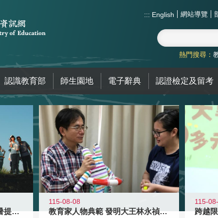
網站導覽
:::
English
熱門搜尋：
認識教育部
師生園地
電子辭典
認證檢定及留考
115-08-08
115-08
教育家人物典範 發明大王林永禎教授
青年壯遊點精選夏夜限定避暑提案 漫