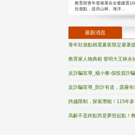
教育部青年發展署在全臺建置10
壯遊點，提供山林、海洋...
最新消息
青年壯遊點精選夏夜限定避暑提
教育家人物典範 發明大王林永
反詐騙宣導_楊小黎-假投資詐
反詐騙宣導_防詐有道，霹靂布
跨越限制，探索潛能！115年
高齡不是終點而是夢想起點！教