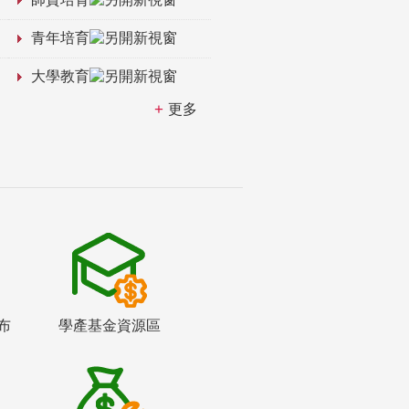
青年培育
大學教育
更多
布
學產基金資源區