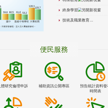
終身學習
技術及職業教育
便民服務
人體研究倫理申訴
補助資訊公開專區
預告統計資料發
時間表