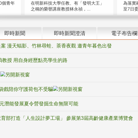
在明新科技大學任教、有「發明大王」
0個青年
為落實
之稱的榮譽講座教授林永禎，...
至7日委
即時新聞
即時新聞澄清
電子布告欄
案 漫天蝠影、竹林尋蛙、茶香夜觀 邀青年暮色出發
禎教授 用自身經歷點亮學生的路
騙
袋戲陪你守護荷包不受騙
多元潛能發展夏令營發掘生命無限可能
育部打造「人生設計夢工場」 參展第3屆高齡健康產業博覽會