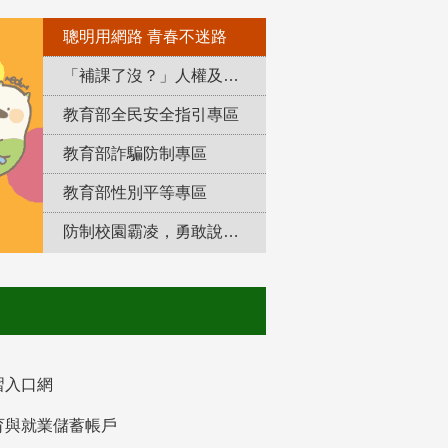
聰明用網路 青春不迷路
「補課了沒？」人權及轉型正義教育專區
教育部全民安全指引專區
教育部詐騙防制專區
教育部性別平等專區
防制校園霸凌，勇敢說出來！
習入口網
育與就業儲蓄帳戶