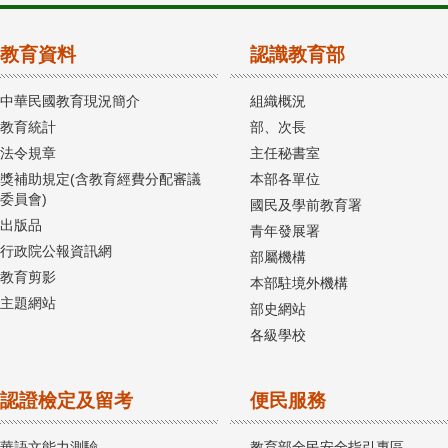
教育資料
認識教育部
中華民國教育現況簡介
組織概況
教育統計
部、次長
法令規章
主任秘書室
獎補助規定(含教育經費分配審議
本部各單位
委員會)
國民及學前教育署
出版品
青年發展署
行政院公報資訊網
部屬機構
教育剪影
本部駐境外機構
主題網站
部史網站
各級學校
認證檢定及留考
便民服務
華語文能力測驗
教育部全民安全指引專區