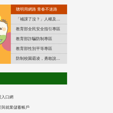
聰明用網路 青春不迷路
「補課了沒？」人權及轉型正義教育專區
教育部全民安全指引專區
教育部詐騙防制專區
教育部性別平等專區
防制校園霸凌，勇敢說出來！
習入口網
育與就業儲蓄帳戶