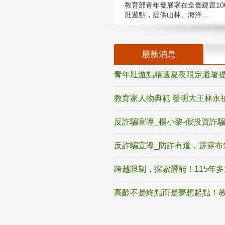
教育部青年發展署在全臺建置10
壯遊點，提供山林、海洋...
最新消息
青年壯遊點精選夏夜限定避暑提
教育家人物典範 發明大王林永
反詐騙宣導_楊小黎-假投資詐
反詐騙宣導_防詐有道，霹靂布
跨越限制，探索潛能！115年
高齡不是終點而是夢想起點！教