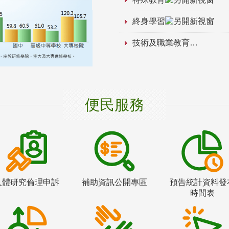
終身學習
技術及職業教育
便民服務
人體研究倫理申訴
補助資訊公開專區
預告統計資料發
時間表