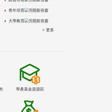
青年培育
大學教育
更多
布
學產基金資源區