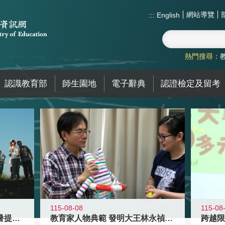
網站導覽
:::
English
熱門搜尋：
認識教育部
師生園地
電子辭典
認證檢定及留考
115-08-08
115-08
教育家人物典範 發明大王林永禎教授
青年壯遊點精選夏夜限定避暑提案 漫