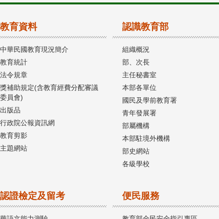
教育資料
認識教育部
中華民國教育現況簡介
組織概況
教育統計
部、次長
法令規章
主任秘書室
獎補助規定(含教育經費分配審議
本部各單位
委員會)
國民及學前教育署
出版品
青年發展署
行政院公報資訊網
部屬機構
教育剪影
本部駐境外機構
主題網站
部史網站
各級學校
認證檢定及留考
便民服務
華語文能力測驗
教育部全民安全指引專區