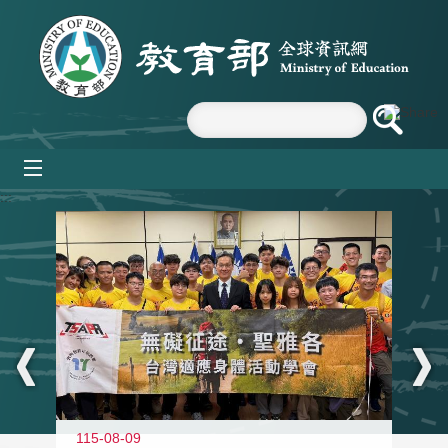
跳到主要內容區塊
mobile_menu
:::
115-08-09
11