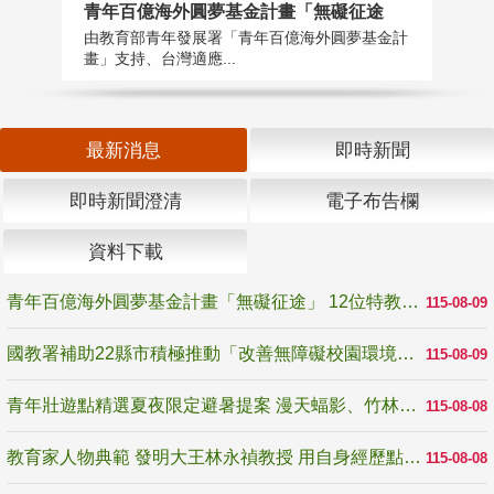
青年百億海外圓夢基金計畫「無礙征途
國
由教育部青年發展署「青年百億海外圓夢基金計
無
畫」支持、台灣適應...
是
最新消息
即時新聞
即時新聞澄清
電子布告欄
資料下載
青年百億海外圓夢基金計畫「無礙征途」 12位特教與弱勢青年勇闖西班牙 跨越感官限制見證生命蛻變
115-08-09
國教署補助22縣市積極推動「改善無障礙校園環境計畫」 打造友善、安全、無礙學習空間
115-08-09
青年壯遊點精選夏夜限定避暑提案 漫天蝠影、竹林尋蛙、茶香夜觀 邀青年暮色出發
115-08-08
教育家人物典範 發明大王林永禎教授 用自身經歷點亮學生的路
115-08-08