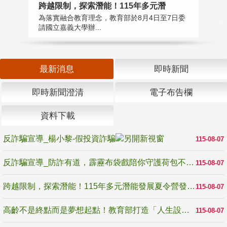
高
跨越限制，探索潛能！115年多元潛
教
為落實融合教育理念，教育部於8月4日至7日委
博
請國立嘉義大學辦...
最新消息
即時新聞
即時新聞澄清
電子布告欄
資料下載
反詐騙宣導_楊小黎-假投資詐騙
115-08-07
反詐騙宣導_防詐有道，霹靂布袋戲陪你守護荷包不受騙
115-08-07
跨越限制，探索潛能！115年多元潛能發展夏令營發掘生命無限可能
115-08-07
高齡不是終點而是夢想起點！教育部打造「人生設計夢工場」 參展第3屆高齡健康產業博覽會
115-08-07