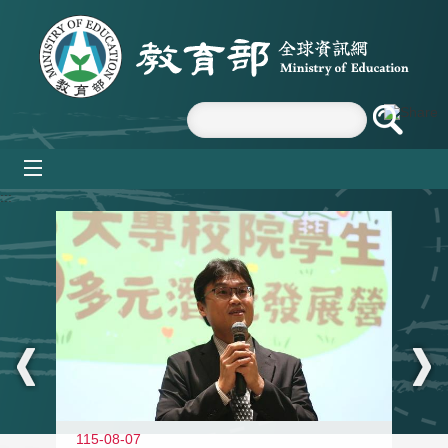
跳到主要內容區塊
mobile_menu
:::
11
115-08-07