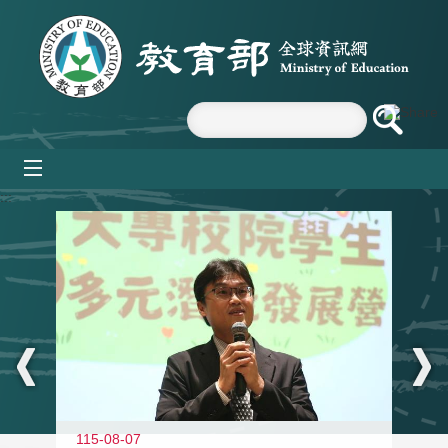
跳到主要內容區塊
mobile_menu
:::
11
115-08-07