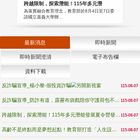
高
跨越限制，探索潛能！115年多元潛
教
為落實融合教育理念，教育部於8月4日至7日委
博
請國立嘉義大學辦...
最新消息
即時新聞
即時新聞澄清
電子布告欄
資料下載
反詐騙宣導_楊小黎-假投資詐騙
115-08-07
反詐騙宣導_防詐有道，霹靂布袋戲陪你守護荷包不受騙
115-08-07
跨越限制，探索潛能！115年多元潛能發展夏令營發掘生命無限可能
115-08-07
高齡不是終點而是夢想起點！教育部打造「人生設計夢工場」 參展第3屆高齡健康產業博覽會
115-08-07