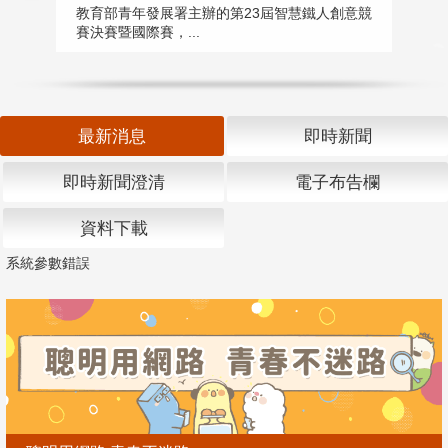
匯
教育部青年發展署主辦的第23屆智慧鐵人創意競
賽決賽暨國際賽，...
教
「
最新消息
即時新聞
即時新聞澄清
電子布告欄
資料下載
系統參數錯誤