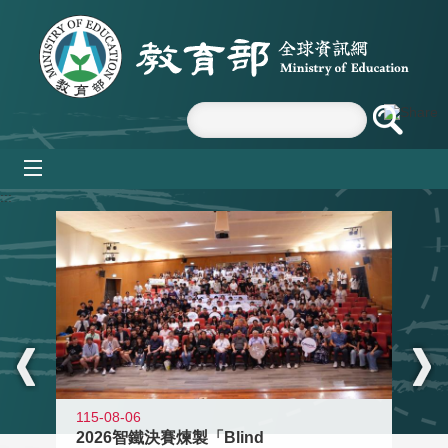
跳到主要內容區塊
mobile_menu
:::
115-08-06
2026智鐵決賽煉製「Blind
11