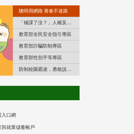
聰明用網路 青春不迷路
「補課了沒？」人權及轉型正義教育專區
教育部全民安全指引專區
教育部詐騙防制專區
教育部性別平等專區
防制校園霸凌，勇敢說出來！
習入口網
育與就業儲蓄帳戶