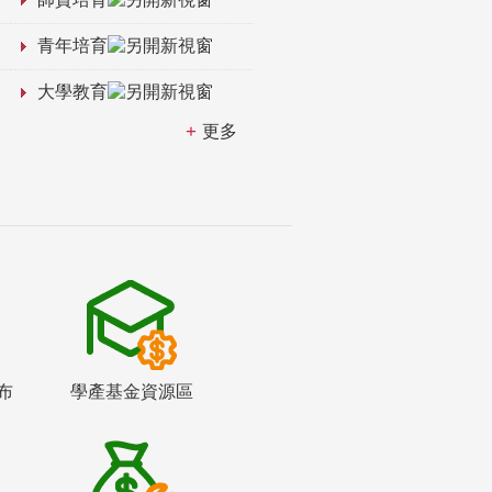
青年培育
大學教育
更多
布
學產基金資源區