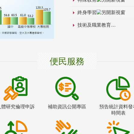
終身學習
技術及職業教育
便民服務
人體研究倫理申訴
補助資訊公開專區
預告統計資料發
時間表