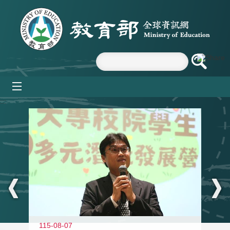
跳到主要內容區塊
mobile_menu
:::
11
115-08-07