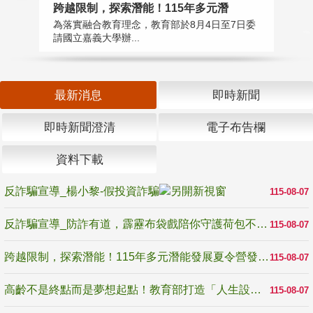
高
跨越限制，探索潛能！115年多元潛
教
為落實融合教育理念，教育部於8月4日至7日委
博
請國立嘉義大學辦...
最新消息
即時新聞
即時新聞澄清
電子布告欄
資料下載
反詐騙宣導_楊小黎-假投資詐騙
115-08-07
反詐騙宣導_防詐有道，霹靂布袋戲陪你守護荷包不受騙
115-08-07
跨越限制，探索潛能！115年多元潛能發展夏令營發掘生命無限可能
115-08-07
高齡不是終點而是夢想起點！教育部打造「人生設計夢工場」 參展第3屆高齡健康產業博覽會
115-08-07