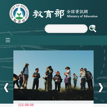
跳到主要內容區塊
mobile_menu
:::
11
115-08-08