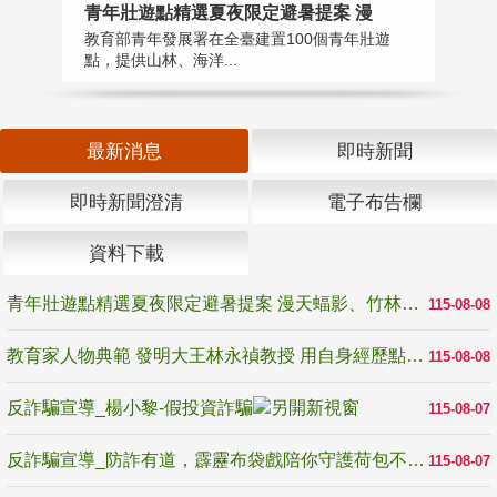
教
青年壯遊點精選夏夜限定避暑提案 漫
在
教育部青年發展署在全臺建置100個青年壯遊
譽
點，提供山林、海洋...
最新消息
即時新聞
即時新聞澄清
電子布告欄
資料下載
青年壯遊點精選夏夜限定避暑提案 漫天蝠影、竹林尋蛙、茶香夜觀 邀青年暮色出發
115-08-08
教育家人物典範 發明大王林永禎教授 用自身經歷點亮學生的路
115-08-08
反詐騙宣導_楊小黎-假投資詐騙
115-08-07
反詐騙宣導_防詐有道，霹靂布袋戲陪你守護荷包不受騙
115-08-07