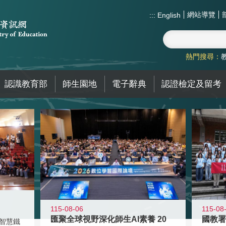
網站導覽
:::
English
熱門搜尋：
認識教育部
師生園地
電子辭典
認證檢定及留考
115-08-06
115-08
匯聚全球視野深化師生AI素養 20
智慧鐵