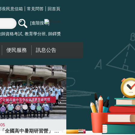
部長民意信箱
常見問答
回首頁
進階搜尋
教師資格考試
教育學分班
師鐸獎
便民服務
訊息公告
-05
國教署「全國高中暑期研習營」 以多