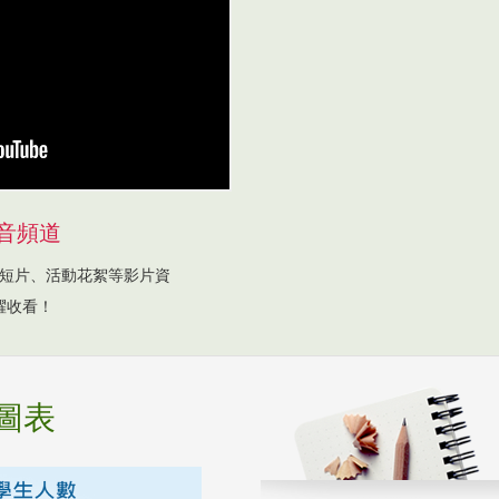
音頻道
短片、活動花絮等影片資
躍收看！
圖表