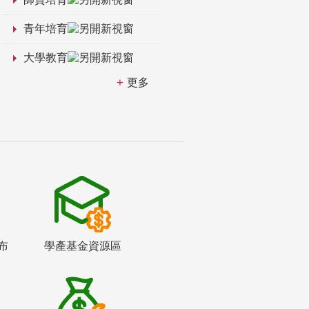
青年培育
大學教育
更多
布
學產基金資源區