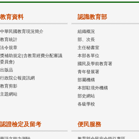
教育資料
認識教育部
中華民國教育現況簡介
組織概況
教育統計
部、次長
法令規章
主任秘書室
獎補助規定(含教育經費分配審議
本部各單位
委員會)
國民及學前教育署
出版品
青年發展署
行政院公報資訊網
部屬機構
教育剪影
本部駐境外機構
主題網站
部史網站
各級學校
認證檢定及留考
便民服務
華語文能力測驗
教育部全民安全指引專區