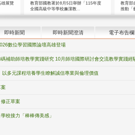
高雄展覽
教育部國教署於8月5日舉辦「115年度
教育部
全國高級中等學校廉潔教...
推動「藝
即時新聞
即時新聞澄清
電子布告欄
2026數位學習國際論壇高雄登場
碼補助師培教學實踐研究 10月師培國際研討會交流教學實踐經
 以多元課程培養學生瞭解誠信專業與倫理價值
草案
》修正草案
日學校接力「棒棒傳美感」