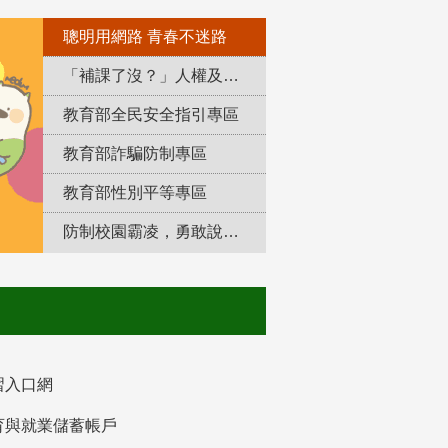
聰明用網路 青春不迷路
「補課了沒？」人權及轉型正義教育專區
教育部全民安全指引專區
教育部詐騙防制專區
教育部性別平等專區
防制校園霸凌，勇敢說出來！
習入口網
育與就業儲蓄帳戶