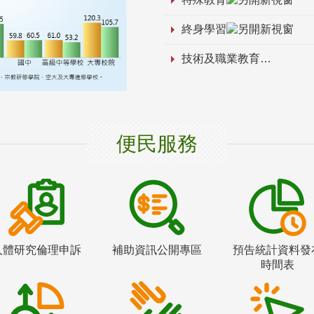
終身學習
技術及職業教育
便民服務
人體研究倫理申訴
補助資訊公開專區
預告統計資料發
時間表