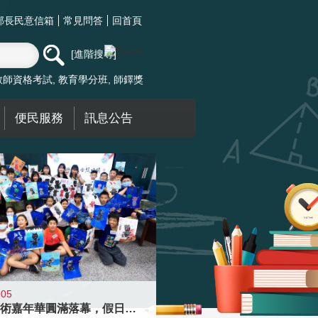
部長民意信箱
常見問答
回首頁
進階搜尋
教師資格考試
教育學分班
師鐸獎
便民服務
訊息公告
-05
學校藝術嘉年華圓滿落幕，假日學校接