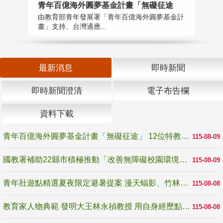
青年百億海外圓夢基金計畫「無礙征途
國
由教育部青年發展署「青年百億海外圓夢基金計
無
畫」支持、台灣適應...
是
最新消息
即時新聞
即時新聞澄清
電子布告欄
資料下載
青年百億海外圓夢基金計畫「無礙征途」 12位特教與弱勢青年勇闖西班牙 跨越感官限制見證生命蛻變
115-08-09
國教署補助22縣市積極推動「改善無障礙校園環境計畫」 打造友善、安全、無礙學習空間
115-08-09
青年壯遊點精選夏夜限定避暑提案 漫天蝠影、竹林尋蛙、茶香夜觀 邀青年暮色出發
115-08-08
教育家人物典範 發明大王林永禎教授 用自身經歷點亮學生的路
115-08-08