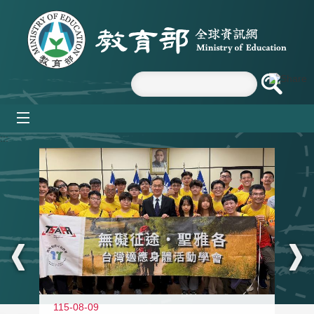
跳到主要內容區塊
mobile_menu
:::
115-08-09
11