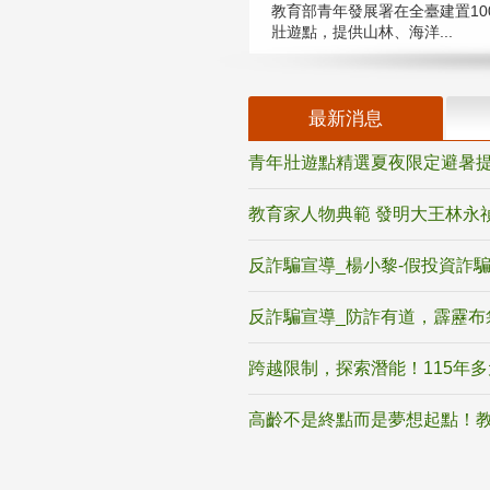
教育部青年發展署在全臺建置10
壯遊點，提供山林、海洋...
最新消息
青年壯遊點精選夏夜限定避暑提
教育家人物典範 發明大王林永
反詐騙宣導_楊小黎-假投資詐
反詐騙宣導_防詐有道，霹靂布
跨越限制，探索潛能！115年
高齡不是終點而是夢想起點！教