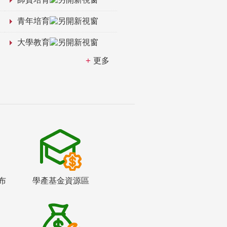
青年培育
大學教育
更多
布
學產基金資源區