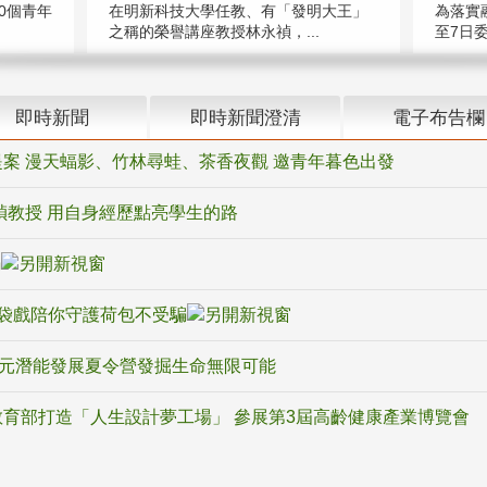
在明新科技大學任教、有「發明大王」
0個青年
為落實
之稱的榮譽講座教授林永禎，...
至7日委
即時新聞
即時新聞澄清
電子布告欄
案 漫天蝠影、竹林尋蛙、茶香夜觀 邀青年暮色出發
禎教授 用自身經歷點亮學生的路
騙
袋戲陪你守護荷包不受騙
多元潛能發展夏令營發掘生命無限可能
育部打造「人生設計夢工場」 參展第3屆高齡健康產業博覽會