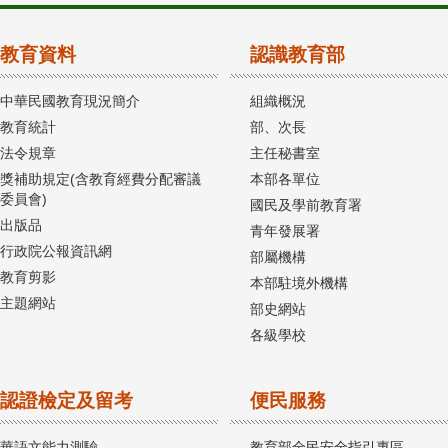
教育資料
認識教育部
中華民國教育現況簡介
組織概況
教育統計
部、次長
法令規章
主任秘書室
獎補助規定(含教育經費分配審議
本部各單位
委員會)
國民及學前教育署
出版品
青年發展署
行政院公報資訊網
部屬機構
教育剪影
本部駐境外機構
主題網站
部史網站
各級學校
認證檢定及留考
便民服務
華語文能力測驗
教育部全民安全指引專區