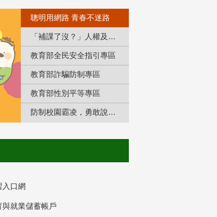
聰明用網路 青春不迷路
「補課了沒？」人權及轉型正義教育專區
教育部全民安全指引專區
教育部詐騙防制專區
教育部性別平等專區
防制校園霸凌，勇敢說出來！
習入口網
育與就業儲蓄帳戶