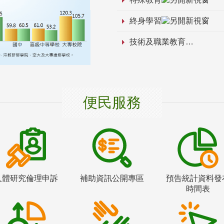
終身學習
技術及職業教育
便民服務
人體研究倫理申訴
補助資訊公開專區
預告統計資料發
時間表