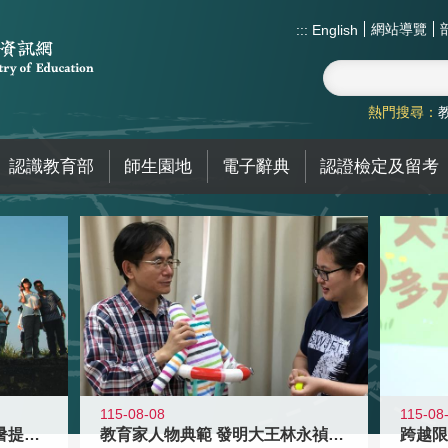
網站導覽
:::
English
熱門搜尋：
認識教育部
師生園地
電子辭典
認證檢定及留考
115-08-08
115-08
教育家人物典範 發明大王林永禎教授
青年壯遊點精選夏夜限定避暑提案 漫