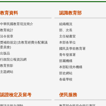
教育資料
認識教育部
中華民國教育現況簡介
組織概況
教育統計
部、次長
法令規章
主任秘書室
獎補助規定(含教育經費分配審議
本部各單位
委員會)
國民及學前教育署
出版品
青年發展署
行政院公報資訊網
部屬機構
教育剪影
本部駐境外機構
主題網站
部史網站
各級學校
認證檢定及留考
便民服務
華語文能力測驗
教育部全民安全指引專區