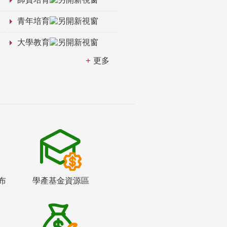
青年培育
大學教育
更多
布
學產基金資源區