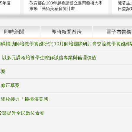
5年度
教育部自103年起委請國立臺灣藝術大學
隨著生
推動「藝術美感育苗計畫...
日益頻繁
即時新聞
即時新聞澄清
電子布告欄
碼補助師培教學實踐研究 10月師培國際研討會交流教學實踐經
 以多元課程培養學生瞭解誠信專業與倫理價值
草案
》修正草案
日學校接力「棒棒傳美感」
於樂提升全民數位素養