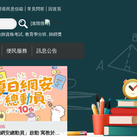
部長民意信箱
常見問答
回首頁
進階搜尋
教師資格考試
教育學分班
師鐸獎
便民服務
訊息公告
-05
「夏日網安總動員」啟動 寓教於樂提