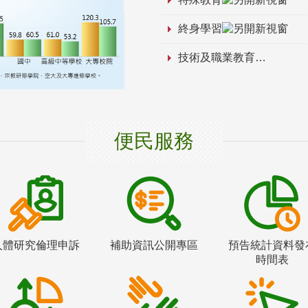
終身學習
技術及職業教育
便民服務
人體研究倫理申訴
補助資訊公開專區
預告統計資料發
時間表