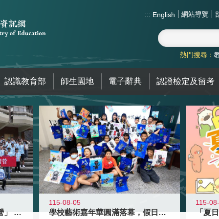
網站導覽
:::
English
熱門搜尋：
認識教育部
師生園地
電子辭典
認證檢定及留考
115-08-05
115-08
國教署「全國高中暑期研習營」 以多
學校藝術嘉年華圓滿落幕，假日學校接