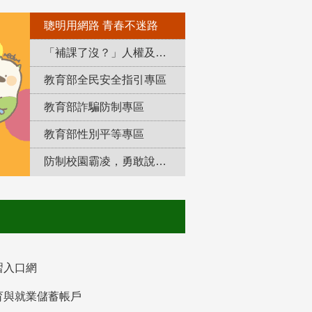
聰明用網路 青春不迷路
「補課了沒？」人權及轉型正義教育專區
教育部全民安全指引專區
教育部詐騙防制專區
教育部性別平等專區
防制校園霸凌，勇敢說出來！
習入口網
育與就業儲蓄帳戶