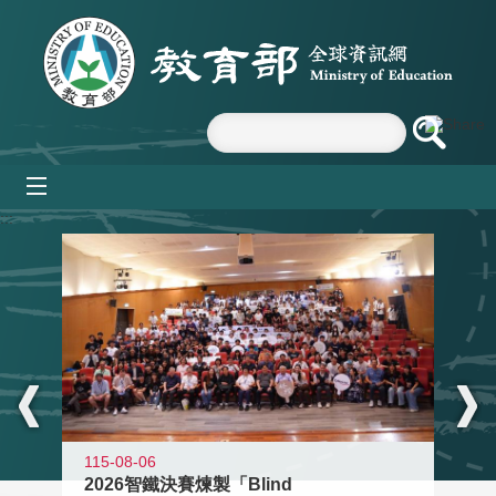
跳到主要內容區塊
mobile_menu
:::
115-08-06
2026智鐵決賽煉製「Blind
11