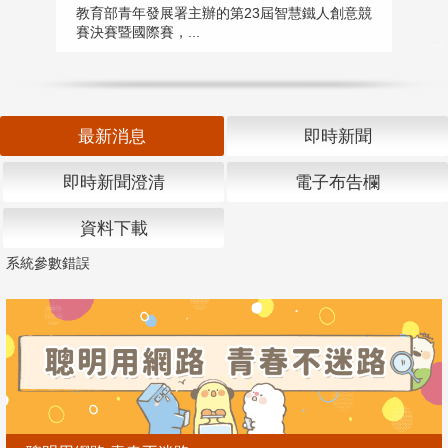
匯
教育部青年發展署主辦的第23屆智慧鐵人創意競
賽決賽暨國際賽，...
教
「
最新消息
即時新聞
即時新聞澄清
電子布告欄
資料下載
系統參數錯誤