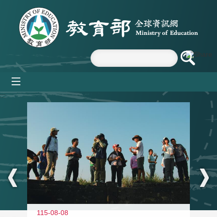
跳到主要內容區塊
mobile_menu
:::
11
115-08-08