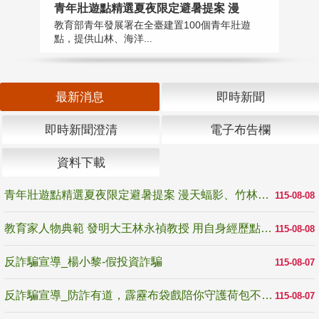
教
青年壯遊點精選夏夜限定避暑提案 漫
在
教育部青年發展署在全臺建置100個青年壯遊
譽
點，提供山林、海洋...
最新消息
即時新聞
即時新聞澄清
電子布告欄
資料下載
青年壯遊點精選夏夜限定避暑提案 漫天蝠影、竹林尋蛙、茶香夜觀 邀青年暮色出發
115-08-08
教育家人物典範 發明大王林永禎教授 用自身經歷點亮學生的路
115-08-08
反詐騙宣導_楊小黎-假投資詐騙
115-08-07
反詐騙宣導_防詐有道，霹靂布袋戲陪你守護荷包不受騙
115-08-07