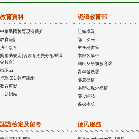
教育資料
認識教育部
中華民國教育現況簡介
組織概況
教育統計
部、次長
法令規章
主任秘書室
獎補助規定(含教育經費分配審議
本部各單位
委員會)
國民及學前教育署
出版品
青年發展署
行政院公報資訊網
部屬機構
教育剪影
本部駐境外機構
主題網站
部史網站
各級學校
認證檢定及留考
便民服務
華語文能力測驗
教育部全民安全指引專區