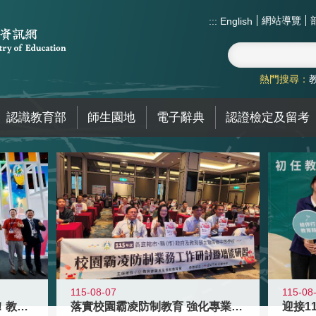
網站導覽
:::
English
熱門搜尋：
認識教育部
師生園地
電子辭典
認證檢定及留考
115-08-07
115-08
高齡不是終點而是夢想起點！教育部打
落實校園霸凌防制教育 強化專業知能