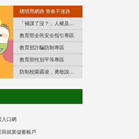
聰明用網路 青春不迷路
「補課了沒？」人權及轉型正義教育專區
教育部全民安全指引專區
教育部詐騙防制專區
教育部性別平等專區
防制校園霸凌，勇敢說出來！
習入口網
育與就業儲蓄帳戶