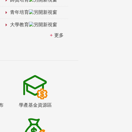
青年培育
大學教育
更多
布
學產基金資源區