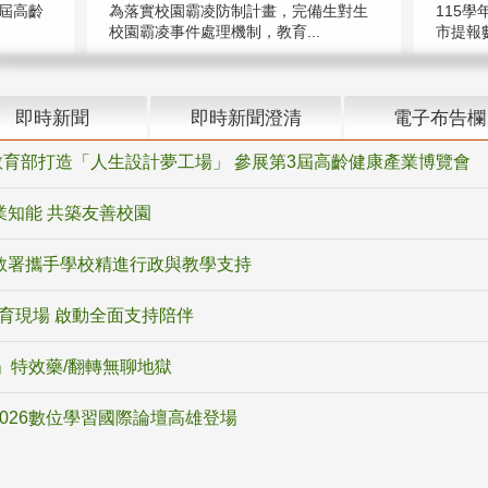
屆高齡
為落實校園霸凌防制計畫，完備生對生
115學
校園霸凌事件處理機制，教育...
市提報數
即時新聞
即時新聞澄清
電子布告欄
育部打造「人生設計夢工場」 參展第3屆高齡健康產業博覽會
業知能 共築友善校園
教署攜手學校精進行政與教學支持
教育現場 啟動全面支持陪伴
ox」特效藥/翻轉無聊地獄
2026數位學習國際論壇高雄登場