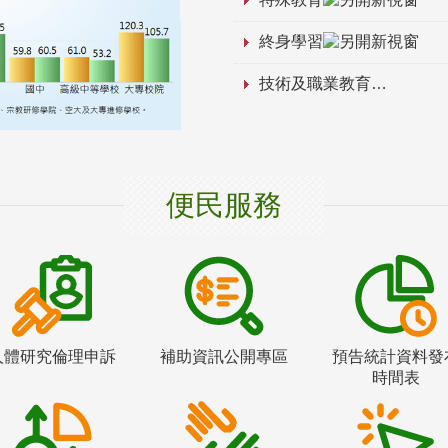
終身學習
技術及職業教育
便民服務
人體研究倫理申訴
補助資訊公開專區
預告統計資料發
時間表