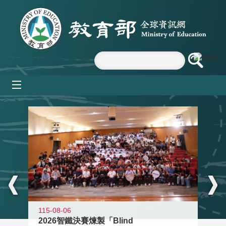
跳到主要內容區塊
mobile_menu
:::
115-08-06
2026智鐵決賽煉製「Blind
11