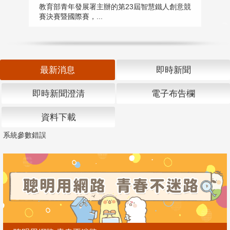
匯
教育部青年發展署主辦的第23屆智慧鐵人創意競
賽決賽暨國際賽，...
教
「
最新消息
即時新聞
即時新聞澄清
電子布告欄
資料下載
系統參數錯誤