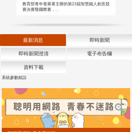
匯
教育部青年發展署主辦的第23屆智慧鐵人創意競
賽決賽暨國際賽，...
教
「
最新消息
即時新聞
即時新聞澄清
電子布告欄
資料下載
系統參數錯誤