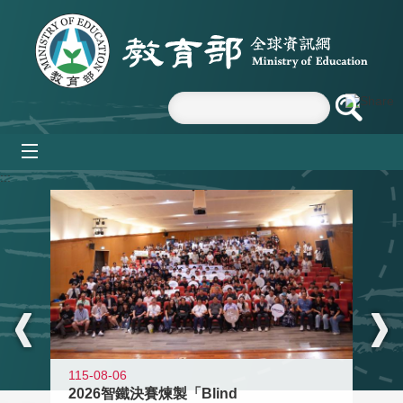
跳到主要內容區塊
mobile_menu
:::
115-08-06
2026智鐵決賽煉製「Blind
11