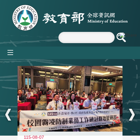
跳到主要內容區塊
mobile_menu
:::
115-08-07
11