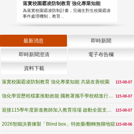
落實校園霸凌防制教育 強化專業知能
迎
為落實校園霸凌防制計畫，完備生對生校園霸凌
1
事件處理機制，教育...
數
最新消息
即時新聞
即時新聞澄清
電子布告欄
資料下載
落實校園霸凌防制教育 強化專業知能 共築友善校園
115-08-07
強化學習歷程檔案推動效能 國教署攜手學校精進行政與教學支持
115-08-07
迎接115學年度新進教師加入教育現場 啟動全面支持陪伴
115-08-07
2026智鐵決賽煉製「Blind box」特效藥/翻轉無聊地獄
115-08-06