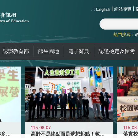
網站導覽
:::
English
熱門搜尋：
認識教育部
師生園地
電子辭典
認證檢定及留考
115-08-07
115-08
高齡不是終點而是夢想起點！教育部打
跨越限制，探索潛能！115年多元潛