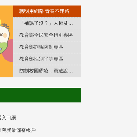
聰明用網路 青春不迷路
「補課了沒？」人權及轉型正義教育專區
教育部全民安全指引專區
教育部詐騙防制專區
教育部性別平等專區
防制校園霸凌，勇敢說出來！
習入口網
育與就業儲蓄帳戶