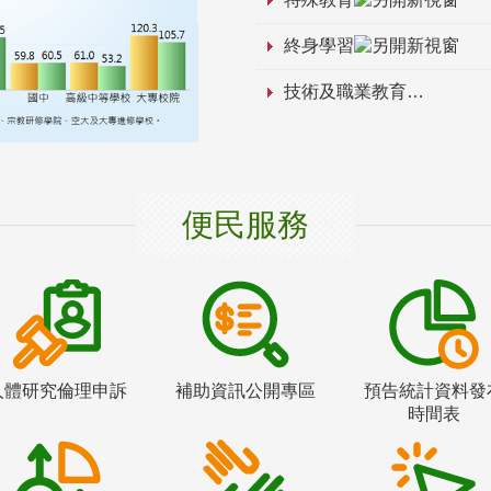
終身學習
技術及職業教育
便民服務
人體研究倫理申訴
補助資訊公開專區
預告統計資料發
時間表