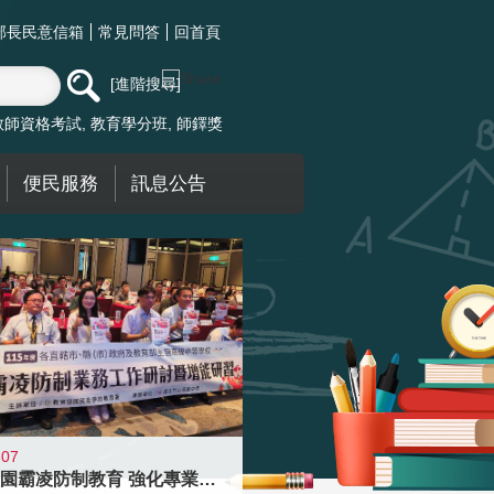
部長民意信箱
常見問答
回首頁
進階搜尋
教師資格考試
教育學分班
師鐸獎
便民服務
訊息公告
-07
落實校園霸凌防制教育 強化專業知能