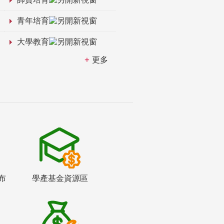
青年培育
大學教育
更多
布
學產基金資源區