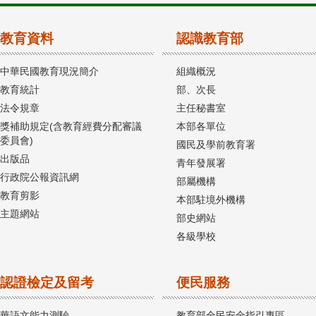
教育資料
認識教育部
中華民國教育現況簡介
組織概況
教育統計
部、次長
法令規章
主任秘書室
獎補助規定(含教育經費分配審議
本部各單位
委員會)
國民及學前教育署
出版品
青年發展署
行政院公報資訊網
部屬機構
教育剪影
本部駐境外機構
主題網站
部史網站
各級學校
認證檢定及留考
便民服務
華語文能力測驗
教育部全民安全指引專區