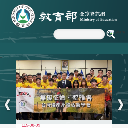
跳到主要內容區塊
mobile_menu
:::
115-08-09
11