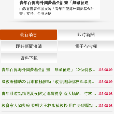
青年百億海外圓夢基金計畫「無礙征途
國
由教育部青年發展署「青年百億海外圓夢基金計
無
畫」支持、台灣適應...
是
最新消息
即時新聞
即時新聞澄清
電子布告欄
資料下載
青年百億海外圓夢基金計畫「無礙征途」 12位特教與弱勢青年勇闖西班牙 跨越感官限制見證生命蛻變
115-08-09
國教署補助22縣市積極推動「改善無障礙校園環境計畫」 打造友善、安全、無礙學習空間
115-08-09
青年壯遊點精選夏夜限定避暑提案 漫天蝠影、竹林尋蛙、茶香夜觀 邀青年暮色出發
115-08-08
教育家人物典範 發明大王林永禎教授 用自身經歷點亮學生的路
115-08-08