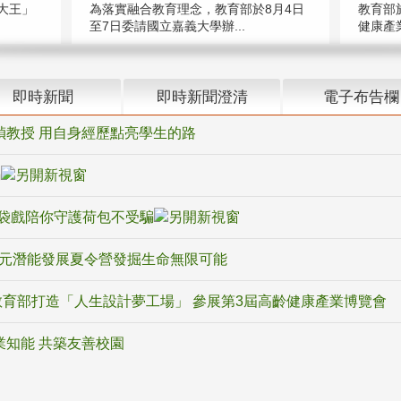
大王」
教育部
為落實融合教育理念，教育部於8月4日
健康產業
至7日委請國立嘉義大學辦...
即時新聞
即時新聞澄清
電子布告欄
禎教授 用自身經歷點亮學生的路
騙
袋戲陪你守護荷包不受騙
多元潛能發展夏令營發掘生命無限可能
育部打造「人生設計夢工場」 參展第3屆高齡健康產業博覽會
業知能 共築友善校園