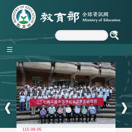
跳到主要內容區塊
mobile_menu
:::
115-08-05
11