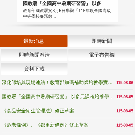
國教署「全國高中暑期研習營」 以多
學
教育部國教署於8月5日舉辦「115年度全國高級
教
中等學校廉潔教...
「
最新消息
即時新聞
即時新聞澄清
電子布告欄
資料下載
深化師培與現場連結！教育部加碼補助師培教學實踐研究 10月師培國際研討會交流教學實踐經驗
115-08-06
國教署「全國高中暑期研習營」 以多元課程培養學生瞭解誠信專業與倫理價值
115-08-05
《食品安全衛生管理法》修正草案
115-08-05
《危老條例》、《都更新條例》修正草案
115-08-05