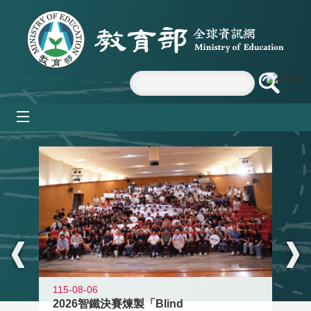
跳到主要內容區塊
mobile_menu
:::
115-08-06
2026智鐵決賽煉製「Blind
11