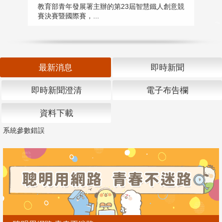
匯
教育部青年發展署主辦的第23屆智慧鐵人創意競
賽決賽暨國際賽，...
教
「
最新消息
即時新聞
即時新聞澄清
電子布告欄
資料下載
系統參數錯誤