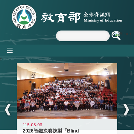
跳到主要內容區塊
mobile_menu
:::
115-08-06
2026智鐵決賽煉製「Blind
11