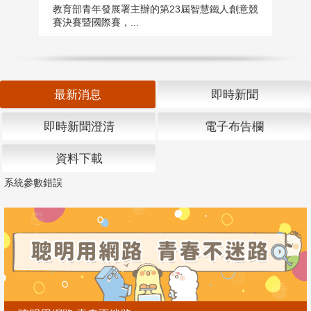
匯
教育部青年發展署主辦的第23屆智慧鐵人創意競
賽決賽暨國際賽，...
教
「
最新消息
即時新聞
即時新聞澄清
電子布告欄
資料下載
系統參數錯誤