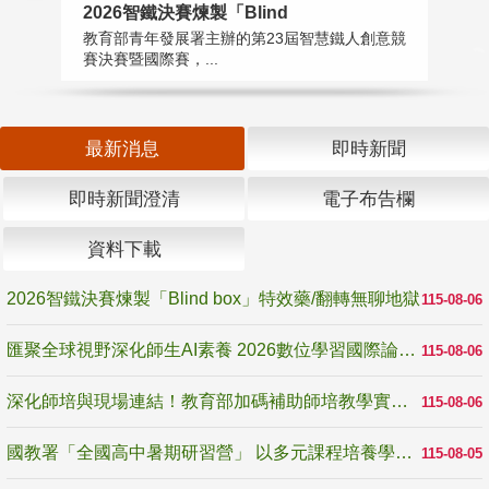
2026智鐵決賽煉製「Blind
匯
教育部青年發展署主辦的第23屆智慧鐵人創意競
教
賽決賽暨國際賽，...
「
最新消息
即時新聞
即時新聞澄清
電子布告欄
資料下載
2026智鐵決賽煉製「Blind box」特效藥/翻轉無聊地獄
115-08-06
匯聚全球視野深化師生AI素養 2026數位學習國際論壇高雄登場
115-08-06
深化師培與現場連結！教育部加碼補助師培教學實踐研究 10月師培國際研討會交流教學實踐經驗
115-08-06
國教署「全國高中暑期研習營」 以多元課程培養學生瞭解誠信專業與倫理價值
115-08-05