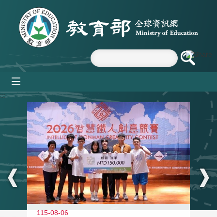
跳到主要內容區塊
mobile_menu
:::
115-08-06
11