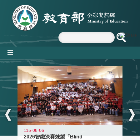
跳到主要內容區塊
mobile_menu
:::
115-08-06
2026智鐵決賽煉製「Blind
11