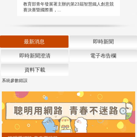
匯
教育部青年發展署主辦的第23屆智慧鐵人創意競
賽決賽暨國際賽，...
教
「
最新消息
即時新聞
即時新聞澄清
電子布告欄
資料下載
系統參數錯誤