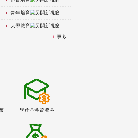
青年培育
大學教育
更多
布
學產基金資源區