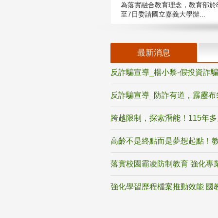
為落實融合教育理念，教育部於8
至7日委請國立嘉義大學辦...
最新消息
反詐騙宣導_楊小黎-假投資詐
反詐騙宣導_防詐有道，霹靂布
跨越限制，探索潛能！115年
高齡不是終點而是夢想起點！教
落實校園霸凌防制教育 強化專
強化學習歷程檔案推動效能 國