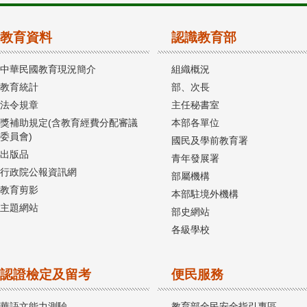
教育資料
認識教育部
中華民國教育現況簡介
組織概況
教育統計
部、次長
法令規章
主任秘書室
獎補助規定(含教育經費分配審議
本部各單位
委員會)
國民及學前教育署
出版品
青年發展署
行政院公報資訊網
部屬機構
教育剪影
本部駐境外機構
主題網站
部史網站
各級學校
認證檢定及留考
便民服務
華語文能力測驗
教育部全民安全指引專區