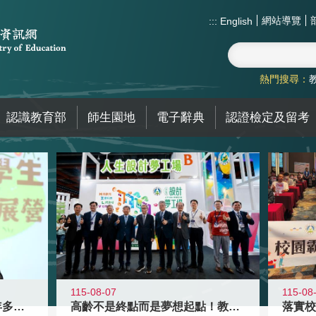
網站導覽
:::
English
熱門搜尋：
認識教育部
師生園地
電子辭典
認證檢定及留考
115-08-07
115-08
高齡不是終點而是夢想起點！教育部打
跨越限制，探索潛能！115年多元潛