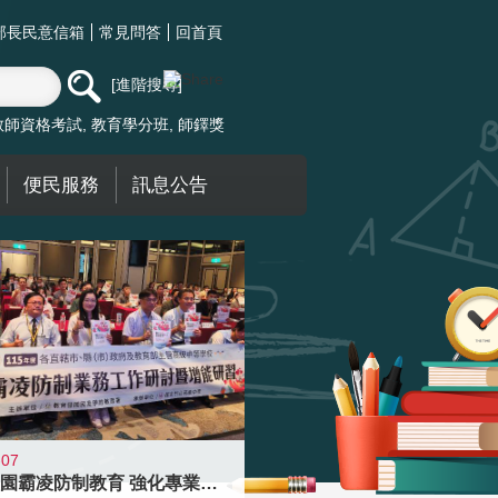
部長民意信箱
常見問答
回首頁
進階搜尋
教師資格考試
教育學分班
師鐸獎
便民服務
訊息公告
-07
落實校園霸凌防制教育 強化專業知能