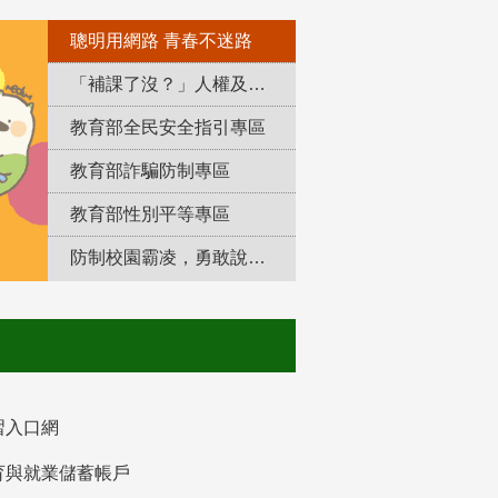
聰明用網路 青春不迷路
「補課了沒？」人權及轉型正義教育專區
教育部全民安全指引專區
教育部詐騙防制專區
教育部性別平等專區
防制校園霸凌，勇敢說出來！
習入口網
育與就業儲蓄帳戶