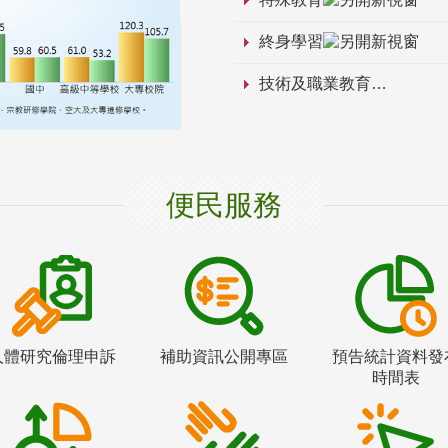
終身學習
技術及職業教育
便民服務
人體研究倫理申訴
補助資訊公開專區
預告統計資料發
時間表