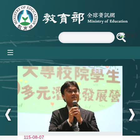
跳到主要內容區塊
mobile_menu
:::
11
115-08-07