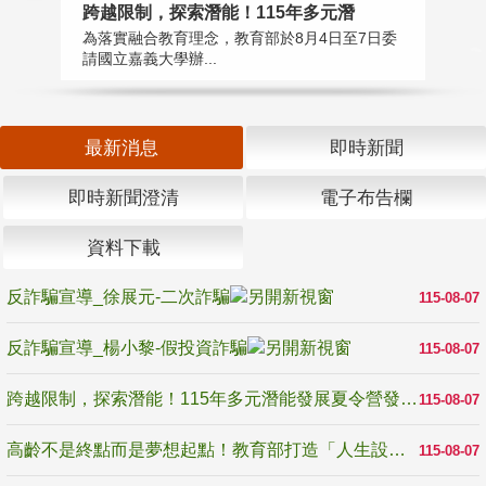
高
跨越限制，探索潛能！115年多元潛
教
為落實融合教育理念，教育部於8月4日至7日委
博
請國立嘉義大學辦...
最新消息
即時新聞
即時新聞澄清
電子布告欄
資料下載
反詐騙宣導_徐展元-二次詐騙
115-08-07
反詐騙宣導_楊小黎-假投資詐騙
115-08-07
跨越限制，探索潛能！115年多元潛能發展夏令營發掘生命無限可能
115-08-07
高齡不是終點而是夢想起點！教育部打造「人生設計夢工場」 參展第3屆高齡健康產業博覽會
115-08-07