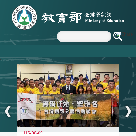
跳到主要內容區塊
mobile_menu
:::
115-08-09
11