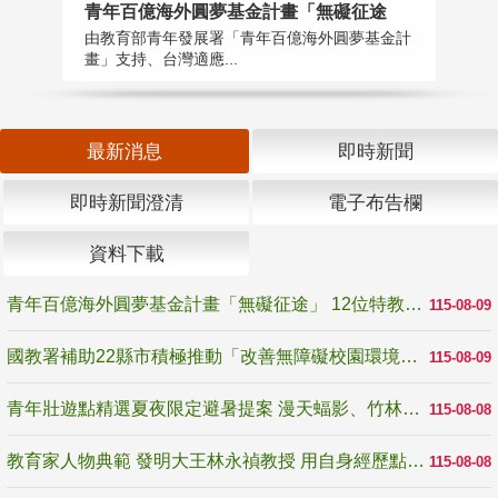
青年百億海外圓夢基金計畫「無礙征途
國
由教育部青年發展署「青年百億海外圓夢基金計
無
畫」支持、台灣適應...
是
最新消息
即時新聞
即時新聞澄清
電子布告欄
資料下載
青年百億海外圓夢基金計畫「無礙征途」 12位特教與弱勢青年勇闖西班牙 跨越感官限制見證生命蛻變
115-08-09
國教署補助22縣市積極推動「改善無障礙校園環境計畫」 打造友善、安全、無礙學習空間
115-08-09
青年壯遊點精選夏夜限定避暑提案 漫天蝠影、竹林尋蛙、茶香夜觀 邀青年暮色出發
115-08-08
教育家人物典範 發明大王林永禎教授 用自身經歷點亮學生的路
115-08-08