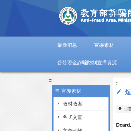
跳到主要內容區塊
最新消息
宣導素材
普發現金詐騙防制宣導資源
:::
:::
宣導素材
短
教材教案
回
各式文宣
Dca
文章刊物