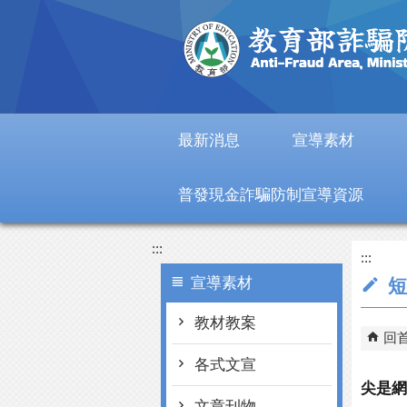
跳到主要內容區塊
最新消息
宣導素材
普發現金詐騙防制宣導資源
:::
:::
宣導素材
短
教材教案
回
各式文宣
尖是網
文章刊物