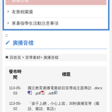
廣播音檔
友善校園週
寒暑假學生活動注意事項
:::
廣播音檔
回首頁
宣導素材
廣播音檔
發布時
標題
間
113-05-
國立教育廣播電臺節目宣導或主題專訪
.docx
03
.pdf
.odt
113-05-
「孩子上網，小心上當」30秒廣播宣導（國
02
語、臺語、客語）