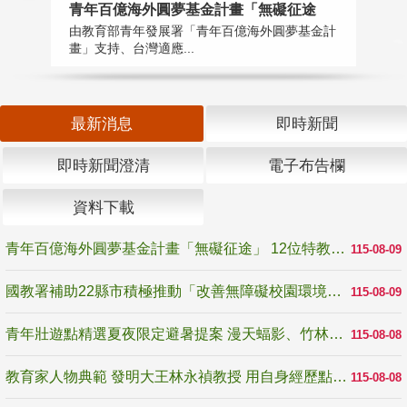
青年百億海外圓夢基金計畫「無礙征途
國
由教育部青年發展署「青年百億海外圓夢基金計
無
畫」支持、台灣適應...
是
最新消息
即時新聞
即時新聞澄清
電子布告欄
資料下載
青年百億海外圓夢基金計畫「無礙征途」 12位特教與弱勢青年勇闖西班牙 跨越感官限制見證生命蛻變
115-08-09
國教署補助22縣市積極推動「改善無障礙校園環境計畫」 打造友善、安全、無礙學習空間
115-08-09
青年壯遊點精選夏夜限定避暑提案 漫天蝠影、竹林尋蛙、茶香夜觀 邀青年暮色出發
115-08-08
教育家人物典範 發明大王林永禎教授 用自身經歷點亮學生的路
115-08-08