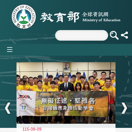
跳到主要內容區塊
mobile_menu
:::
115-08-09
11